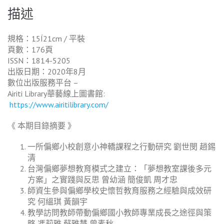
描述
規格：15Í21cm / 平裝
頁數：176頁
ISSN：1814-5205
出版日期：2020年8月
數位出版服務平台 –
Airiti Library華藝線上圖書館:
https://www.airitilibrary.com/
《 本期目錄摘要 》
一所偏鄉小校創意小神轎課程之行動研究 劉世閔 趙錫
清
台灣偏鄉夢想教育模式之建立：「夢想教室課後多元
方案」之實踐與反思 曾幼涵 簡俊凱 周才忠
師資生參與偏鄉學校史懷哲教育服務之經驗與成效研
究 何縕琪 黃韻宇
教學訪問教師帶動偏鄉國小教師專業成長之途徑與策
略 馮莉雅 蘇雅慧 曾素秋