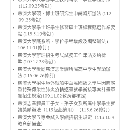
(112.09.25修訂 )
慈濟大學碩、博士班研究生申請轉所辦法 (112
.09 .25修訂)
慈濟大學學士班學生修習碩士班課程甄選作業要
點 (115.3.19修訂 )
慈濟大學院系所、學位學程增設及調整辦法 (
106.11.01修訂 )
慈濟大學辦理招生考試試務工作津貼支給標
準 (
107.12.28
修訂
)
慈濟大學獎勵慈濟志業體所屬高中學生就讀辦
法 (
115.06.26
修訂)
慈濟大學招生境外就讀中華民國籍之學生因應嚴
重特殊傳染性肺炎疫情返臺就學銜接專案計畫單
獨招生規定(109.11.02教育部核定)
慈濟志業體員工子女、孫子女及所屬中學學生就
讀獎勵辦法（113級起適用）（115.6.26修訂）
慈濟大學五專免試入學續招招生規定（113.10.4
教育部備查）