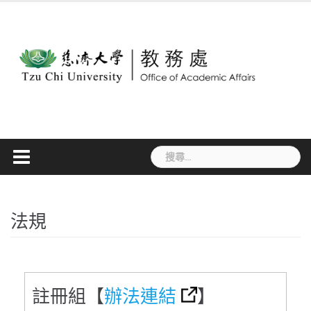
Skip
to
content
搜
尋
關
鍵
字:
法規
註冊組【
辦法連結
】