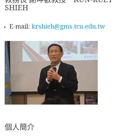
SHIEH
E-mail:
krshieh@gms.tcu.edu.tw
個人簡介