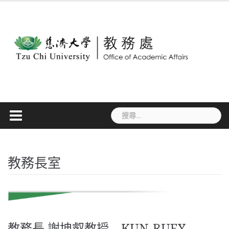
Skip
to
content
搜
尋
關
鍵
字:
教務長室
教務長 謝坤叡教授 KUN-RUEY