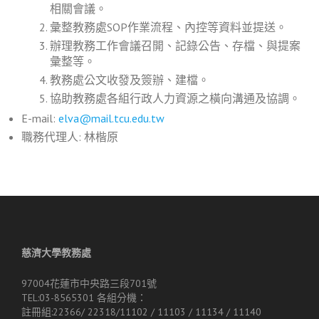
相關會議。
彙整教務處SOP作業流程、內控等資料並提送。
辦理教務工作會議召開、記錄公告、存檔、與提案
彙整等。
教務處公文收發及簽辦、建檔。
協助教務處各組行政人力資源之橫向溝通及協調。
E-mail:
elva@mail.tcu.edu.tw
職務代理人: 林楷原
慈濟大學教務處
97004花蓮市中央路三段701號
TEL:03-8565301 各組分機：
註冊組:22366/ 22318/11102 / 11103 / 11134 / 11140