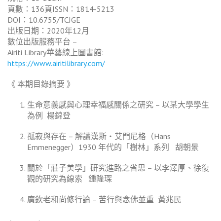
頁數：136頁ISSN：1814-5213
DOI：10.6755/TCJGE
出版日期：2020年12月
數位出版服務平台 –
Airiti Library華藝線上圖書館:
https://www.airitilibrary.com/
《 本期目錄摘要 》
生命意義感與心理幸福感關係之研究 – 以某大學學生
為例
楊錦登
孤寂與存在 – 解讀漢斯‧艾門尼格（Hans
Emmenegger）1930 年代的「樹林」系列
胡朝景
關於「莊子美學」研究進路之省思 – 以李澤厚、徐復
觀的研究為線索
鍾隆琛
廣欽老和尚修行論 – 苦行與念佛並重
黃兆民