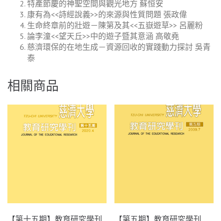
特產節慶的神聖空間與觀光地方 蘇恒安
康有為<<詩經說義>>的來源與性質問題 張政偉
生命終章前的壯遊－陳第及其<<五嶽遊草>> 呂麗粉
論李潼<<望天丘>>中的遊子暨其意涵 高敬堯
慈濟環保的在地生成－資源回收的實踐動力探討 吳青
泰
相關商品
【第十五期】教育研究學刊
【第五期】教育研究學刊