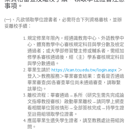
事項。
(一)、凡欲領取學位證書者，必需符合下列資格審核，並辦
妥離校手續：
規定修業年限內，經通識教育中心、外語教學中
心、體育教學中心審核規定科目與學分數及檢定
通過者；或大學部修習雙主修或輔系者，需經加
修學系審核通過後，經（主）學系審核規定科目
與學分數通過。
畢業生請於
https://ican.tcu.edu.tw/login.aspx
＞
登入＞教務服務＞畢業審查結果：查看是否通過
畢業審查
(
如各審查單位尚未通過審查，請聯繫
該單位
)
。
離校流程：畢審通過→系所（研究生需先完成論
文指導教授審核）啟動畢業離校→請同學上網查
看相關單位簽核情形→全部簽核完成→持學生證
至註冊組領取學位證書。
應屆畢業生遺失學生證者，請至教務處註冊組詢
問。