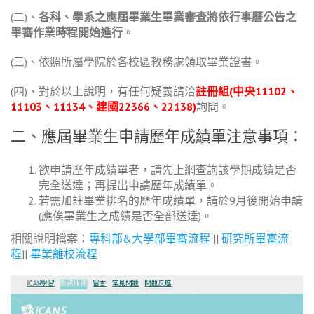
(二)、
各科、學系之應屆畢業生畢業審查將依行事曆公告之
畢審作業時程開始進行
。
(三)、依照所屬學院於各校區教務處領取畢業證書。
(四)、對於以上說明，有任何疑義請洽
註冊組(中央11102、
11103、11134、建國22366、22138)
詢問。
二、應屆畢業生申請歷年成績單注意事項：
欲申請歷年成績單者，請先上網查詢該學期成績是否
完全送達；再提出申請歷年成績單。
若需加註畢業排名的歷年成績單，請於9月後開始申請
(應俟畢業生之成績是否全部送達)。
相關說明檔案：
專科部&大學部畢審流程
||
研究所畢審流
程
||
畢業離校流程